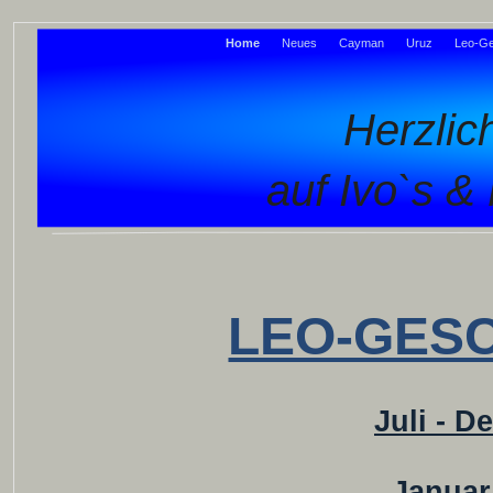
Home
Neues
Cayman
Uruz
Leo-Ge
Herzli
auf Ivo`s 
LEO-GESC
Juli - 
Januar