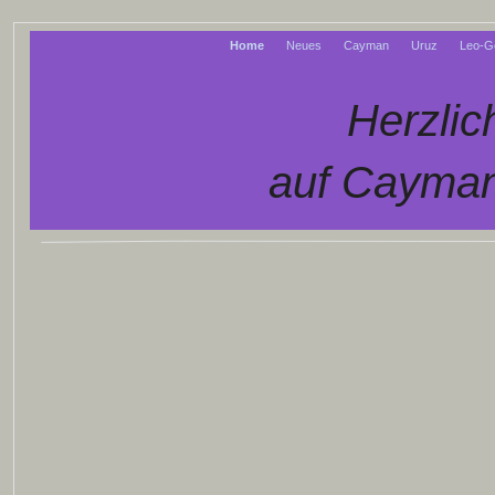
Home
Neues
Cayman
Uruz
Leo-G
Herzli
auf Cayman