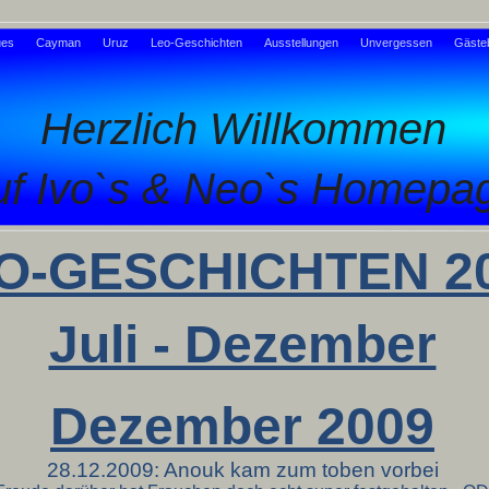
es
Cayman
Uruz
Leo-Geschichten
Ausstellungen
Unvergessen
Gäste
Herzlich Willkommen
uf Ivo`s & Neo`s Homepa
O-GESCHICHTEN 2
Juli - Dezember
Dezember 2009
28.12.2009: Anouk kam zum toben vorbei