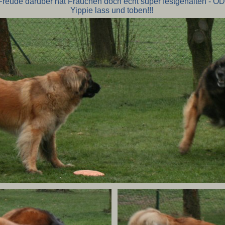
Freude darüber hat Frauchen doch echt super festgehalten - 
Yippie lass und toben!!!