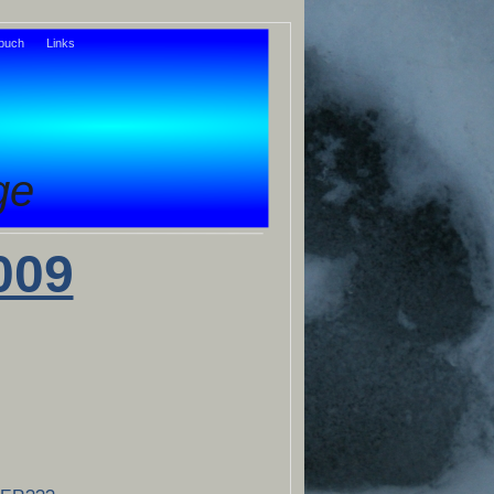
buch
Links
ge
009